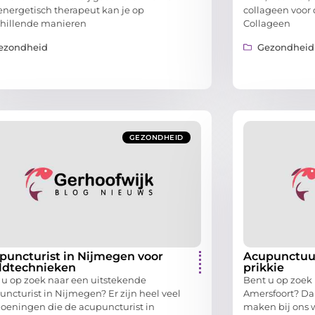
energetisch therapeut kan je op
collageen voor 
chillende manieren
Collageen
ezondheid
Gezondheid
GEZONDHEID
puncturist in Nijmegen voor
Acupunctuur
ldtechnieken
prikkie
 u op zoek naar een uitstekende
Bent u op zoek
uncturist in Nijmegen? Er zijn heel veel
Amersfoort? Da
oeningen die de acupuncturist in
maken bij ons 