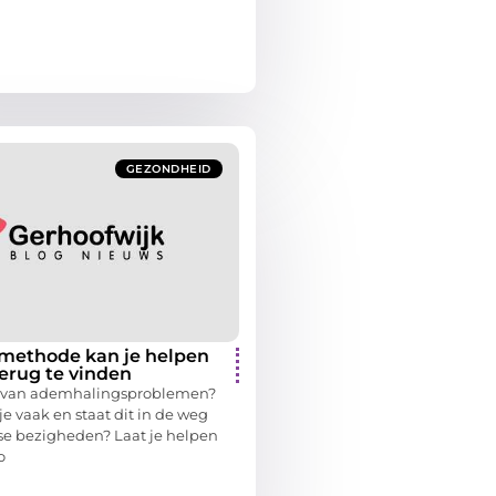
GEZONDHEID
methode kan je helpen
erug te vinden
st van ademhalingsproblemen?
je vaak en staat dit in de weg
se bezigheden? Laat je helpen
o