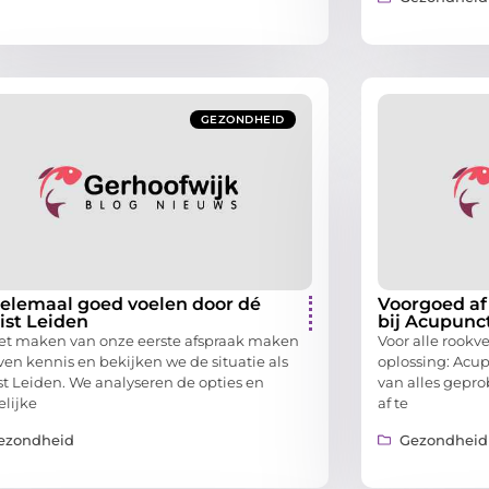
GEZONDHEID
helemaal goed voelen door dé
Voorgoed af
ist Leiden
bij Acupunc
et maken van onze eerste afspraak maken
Voor alle rookve
ven kennis en bekijken we de situatie als
oplossing: Acupu
ist Leiden. We analyseren de opties en
van alles gepr
lijke
af te
ezondheid
Gezondheid