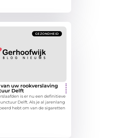
GEZONDHEID
 van uw rookverslaving
tuur Delft
rslaafden is er nu een definitieve
nctuur Delft. Als je al jarenlang
obeerd hebt om van de sigaretten