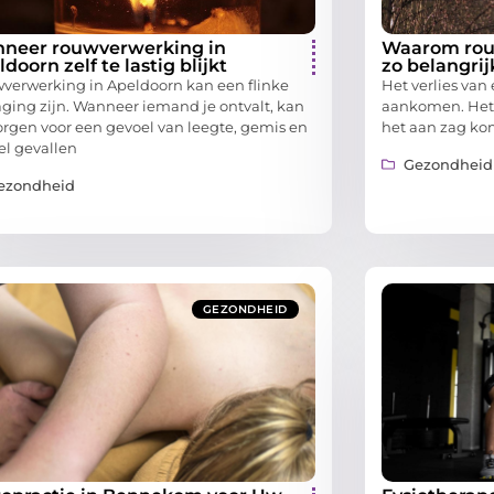
neer rouwverwerking in
Waarom rou
doorn zelf te lastig blijkt
zo belangrijk
verwerking in Apeldoorn kan een flinke
Het verlies van
aging zijn. Wanneer iemand je ontvalt, kan
aankomen. Het m
zorgen voor een gevoel van leegte, gemis en
het aan zag kom
el gevallen
Gezondheid
ezondheid
GEZONDHEID