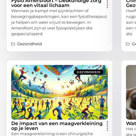
Fysio Amersfoort – Deskundige zorg
Chi
voor een vitaal lichaam
Gez
Wanneer je kampt met pijnklachten of
Heeft
bewegingsbeperkingen, kan een fysiotherapeut
rugp
je helpen om weer vrijuit te bewegen. In
aan 
Amersfoort zijn er veel fysiopraktijken die
een 
gespecialiseerd
die
Gezondheid
G
GEZONDHEID
De impact van een maagverkleining
Wat
op je leven
Het 
Een maagverkleining is een chirurgische
die 