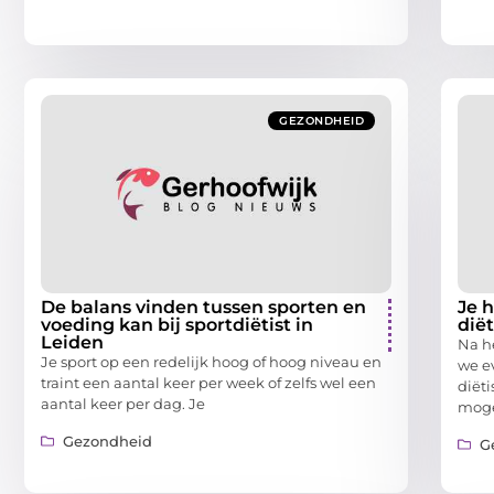
GEZONDHEID
De balans vinden tussen sporten en
Je 
voeding kan bij sportdiëtist in
diët
Leiden
Na h
Je sport op een redelijk hoog of hoog niveau en
we e
traint een aantal keer per week of zelfs wel een
diët
aantal keer per dag. Je
moge
Gezondheid
G