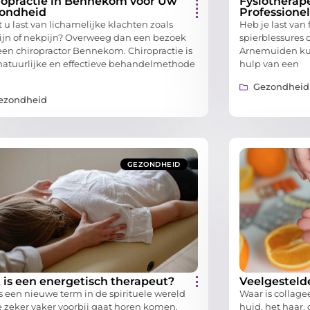
ropractie in Bennekom voor Uw
Fysiotherap
ondheid
Professionel
 u last van lichamelijke klachten zoals
Heb je last van 
ijn of nekpijn? Overweeg dan een bezoek
spierblessures o
een chiropractor Bennekom. Chiropractie is
Arnemuiden kun
natuurlijke en effectieve behandelmethode
hulp van een
Gezondheid
ezondheid
GEZONDHEID
 is een energetisch therapeut?
Veelgesteld
is een nieuwe term in de spirituele wereld
Waar is collage
je zeker vaker voorbij gaat horen komen.
huid, het haar,