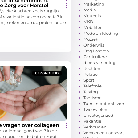
eut in Arnemuiden:
Marketing
e Zorg voor Herstel
Media
fysieke klachten zoals rugpijn,
Meubels
f revalidatie na een operatie? In
MKB
 je rekenen op de professionele
Mobiliteit
Mode en Kleding
Muziek
Onderwijs
Oog Laseren
Particuliere
dienstverlening
Rechten
GEZONDHEID
Relatie
Sport
Telefonie
Testing
Toerisme
Tuin en buitenleven
Tweewielers
Uncategorized
Vakantie
e vragen over collageen
Verbouwen
en allemaal goed voor? In de
Vervoer en transport
 de nagels en de botten zorgt