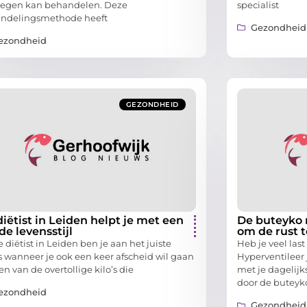
egen kan behandelen. Deze
specialist
ndelingsmethode heeft
Gezondheid
ezondheid
GEZONDHEID
iëtist in Leiden helpt je met een
De buteyko 
de levensstijl
om de rust t
e diëtist in Leiden ben je aan het juiste
Heb je veel la
s wanneer je ook een keer afscheid wil gaan
Hyperventileer 
 van de overtollige kilo’s die
met je dagelijk
door de buteyk
ezondheid
Gezondheid