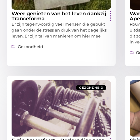
Weer genieten van het leven dankzij
Wan
Tranceforma
Apel
Er zijn tegenwoordig veel mensen die gebukt
Rouw
gaan onder de stress en druk van het dagelijks
uitd
leven. Er zijn tal van manieren om hier mee
dit 
in ve
Gezondheid
G
GEZONDHEID