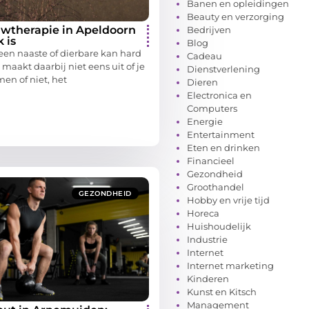
Banen en opleidingen
Beauty en verzorging
wtherapie in Apeldoorn
Bedrijven
 is
Blog
 een naaste of dierbare kan hard
Cadeau
aakt daarbij niet eens uit of je
Dienstverlening
en of niet, het
Dieren
Electronica en
Computers
Energie
Entertainment
Eten en drinken
Financieel
Gezondheid
Groothandel
GEZONDHEID
Hobby en vrije tijd
Horeca
Huishoudelijk
Industrie
Internet
Internet marketing
Kinderen
Kunst en Kitsch
Management