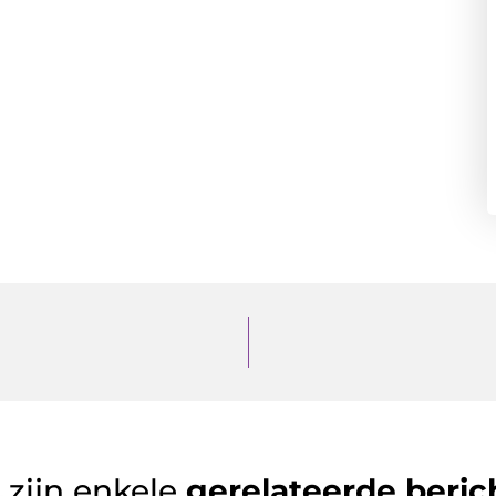
 zijn enkele
gerelateerde beric