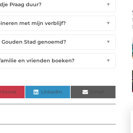
dje Praag duur?
▼
ineren met mijn verblijf?
▼
e Gouden Stad genoemd?
▼
familie en vrienden boeken?
▼
nterest
LinkedIn
Email