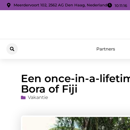
Meerdervoort 102, 2562 AG Den Haag, Nederland
10:11:17
Partners
Een once-in-a-lifeti
Bora of Fiji
Vakantie