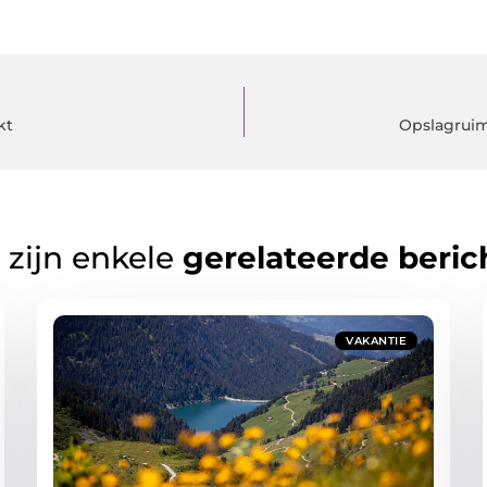
kt
Opslagruim
 zijn enkele
gerelateerde beric
VAKANTIE