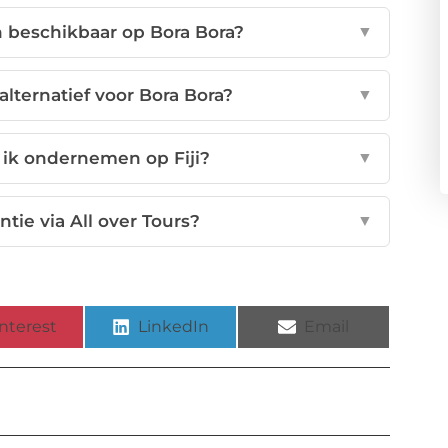
 beschikbaar op Bora Bora?
▼
alternatief voor Bora Bora?
▼
 ik ondernemen op Fiji?
▼
tie via All over Tours?
▼
nterest
LinkedIn
Email