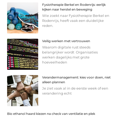
Fysiotherapie Berkel en Rodenrijs: eerlijk
kijken naar herstel en beweging
Wie zoekt naar Fysiotherapie Berkel en
Rodenrijs, heeft vaak een duidelijke
reden.
Veilig werken met vertrouwen
Waarom digitale rust steeds
belangrijker wordt Organisaties
werken dagelijks met grote
hoeveelheden
Verandermanagement: kies voor doen, niet
alleen plannen
Je ziet vaak al in de eerste week of een
verandering echt
Bio ethanol haard kiezen na check van ventilatie en plek