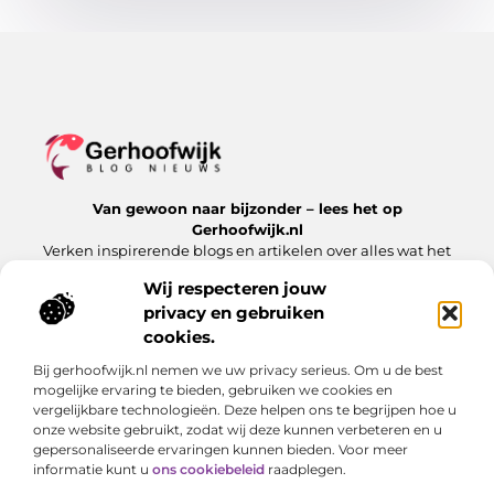
Van gewoon naar bijzonder – lees het op
Gerhoofwijk.nl
Verken inspirerende blogs en artikelen over alles wat het
dagelijks leven te bieden heeft.
Wij respecteren jouw
privacy en gebruiken
Bericht categorie
cookies.
Bij gerhoofwijk.nl nemen we uw privacy serieus. Om u de best
mogelijke ervaring te bieden, gebruiken we cookies en
Onze informatie
vergelijkbare technologieën. Deze helpen ons te begrijpen hoe u
onze website gebruikt, zodat wij deze kunnen verbeteren en u
Goede backlinks: de stille kracht achter succesvolle websites
Verdien geld met je website: meer dan alleen een digitale visitekaart
gepersonaliseerde ervaringen kunnen bieden. Voor meer
informatie kunt u
ons cookiebeleid
raadplegen.