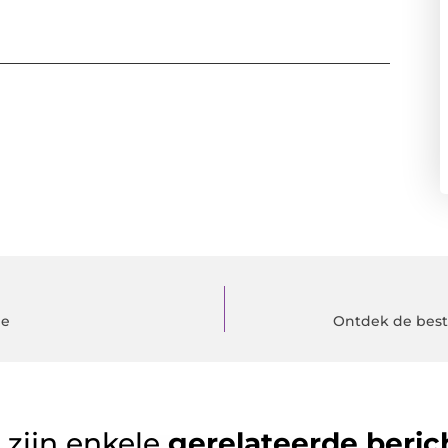
ne
Ontdek de best
 zijn enkele
gerelateerde beric