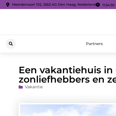
Meerdervoort 102, 2562 AG Den Haag, Nederland
11:54:52
Partners
Een vakantiehuis in
zonliefhebbers en z
Vakantie