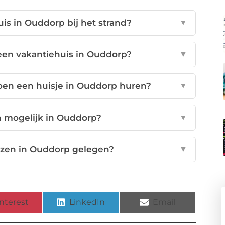
uis in Ouddorp bij het strand?
▼
een vakantiehuis in Ouddorp?
▼
oen een huisje in Ouddorp huren?
▼
jn mogelijk in Ouddorp?
▼
izen in Ouddorp gelegen?
▼
nterest
LinkedIn
Email