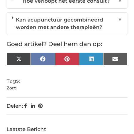
Hoe verloopt het eerste consult?
▼
Kan acupunctuur gecombineerd
▼
worden met andere therapieën?
Goed artikel? Deel hem dan op:
X
Facebook
Pinterest
LinkedIn
Email
(Twitter)
Tags:
Zorg
Delen:
Laatste Bericht