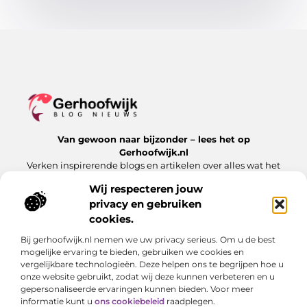
Van gewoon naar bijzonder – lees het op
Gerhoofwijk.nl
Verken inspirerende blogs en artikelen over alles wat het
dagelijks leven te bieden heeft.
Wij respecteren jouw
privacy en gebruiken
Bericht categorie
cookies.
Bij gerhoofwijk.nl nemen we uw privacy serieus. Om u de best
mogelijke ervaring te bieden, gebruiken we cookies en
Onze informatie
vergelijkbare technologieën. Deze helpen ons te begrijpen hoe u
onze website gebruikt, zodat wij deze kunnen verbeteren en u
Goede backlinks: de stille kracht achter succesvolle websites
Verdien geld met je website: meer dan alleen een digitale visitekaart
gepersonaliseerde ervaringen kunnen bieden. Voor meer
informatie kunt u
ons cookiebeleid
raadplegen.