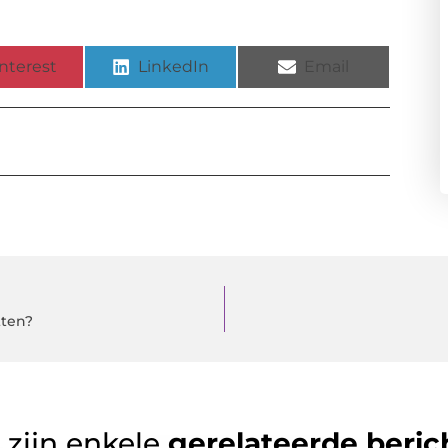
nterest
LinkedIn
Email
tten?
 zijn enkele
gerelateerde beric