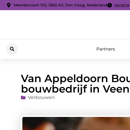
Meerdervoort 102, 2562 AG Den Haag, Nederland
06:33:20
Partners
Van Appeldoorn Bou
bouwbedrijf in Vee
Verbouwen