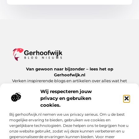
Van gewoon naar bijzonder – lees het op
Gerhoofwijk.nl
Verken inspirerende blogs en artikelen over alles wat het
dagelijks leven te bieden heeft.
Wij respecteren jouw
privacy en gebruiken
Bericht categorie
cookies.
Bij gerhoofwijk.nl nemen we uw privacy serieus. Om u de best
mogelijke ervaring te bieden, gebruiken we cookies en
Onze informatie
vergelijkbare technologieën. Deze helpen ons te begrijpen hoe u
onze website gebruikt, zodat wij deze kunnen verbeteren en u
Goede backlinks: de stille kracht achter succesvolle websites
Verdien geld met je website: meer dan alleen een digitale visitekaart
gepersonaliseerde ervaringen kunnen bieden. Voor meer