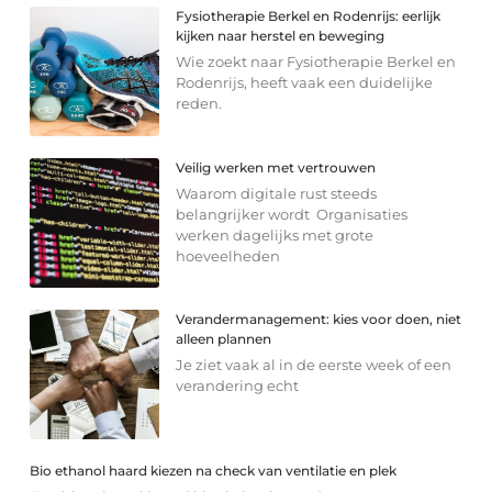
Fysiotherapie Berkel en Rodenrijs: eerlijk
kijken naar herstel en beweging
Wie zoekt naar Fysiotherapie Berkel en
Rodenrijs, heeft vaak een duidelijke
reden.
Veilig werken met vertrouwen
Waarom digitale rust steeds
belangrijker wordt Organisaties
werken dagelijks met grote
hoeveelheden
Verandermanagement: kies voor doen, niet
alleen plannen
Je ziet vaak al in de eerste week of een
verandering echt
Bio ethanol haard kiezen na check van ventilatie en plek