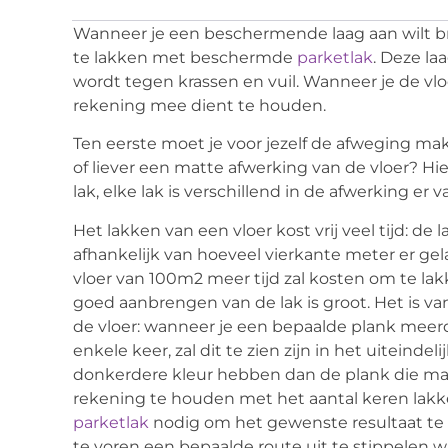
Wanneer je een beschermende laag aan wilt bre
te lakken met beschermde
parketlak
. Deze la
wordt tegen krassen en vuil. Wanneer je de vloe
rekening mee dient te houden.
Ten eerste moet je voor jezelf de afweging mak
of liever een matte afwerking van de vloer? Hie
lak, elke lak is verschillend in de afwerking er v
Het lakken van een vloer kost vrij veel tijd: de 
afhankelijk van hoeveel vierkante meter er gel
vloer van 100m2 meer tijd zal kosten om te la
goed aanbrengen van de lak is groot. Het is v
de vloer: wanneer je een bepaalde plank meer
enkele keer, zal dit te zien zijn in het uiteindel
donkerdere kleur hebben dan de plank die maa
rekening te houden met het aantal keren lakk
parketlak
nodig om het gewenste resultaat te k
te voren een bepaalde route uit te stippelen waa