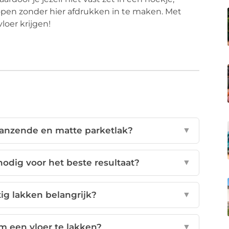
open zonder hier afdrukken in te maken. Met
loer krijgen!
glanzende en matte parketlak?
▼
nodig voor het beste resultaat?
▼
ig lakken belangrijk?
▼
m een vloer te lakken?
▼