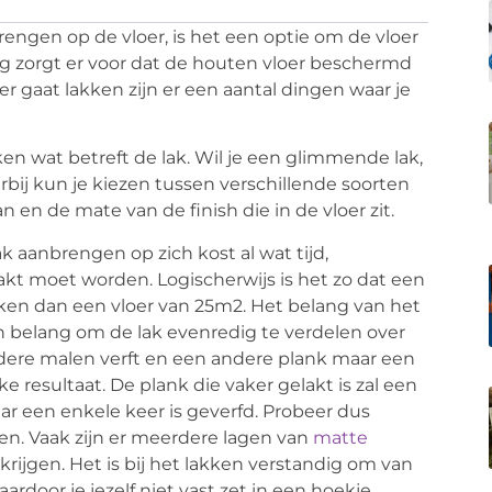
ngen op de vloer, is het een optie om de vloer
ag zorgt er voor dat de houten vloer beschermd
r gaat lakken zijn er een aantal dingen waar je
en wat betreft de lak. Wil je een glimmende lak,
rbij kun je kiezen tussen verschillende soorten
an en de mate van de finish die in de vloer zit.
lak aanbrengen op zich kost al wat tijd,
akt moet worden. Logischerwijs is het zo dat een
kken dan een vloer van 25m2. Het belang van het
an belang om de lak evenredig te verdelen over
dere malen verft en een andere plank maar een
ijke resultaat. De plank die vaker gelakt is zal een
r een enkele keer is geverfd. Probeer dus
en. Vaak zijn er meerdere lagen van
matte
rijgen. Het is bij het lakken verstandig om van
rdoor je jezelf niet vast zet in een hoekje,