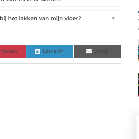
ij het lakken van mijn vloer?
▼
nterest
LinkedIn
Email