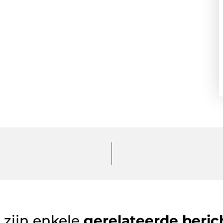
 zijn enkele
gerelateerde beric