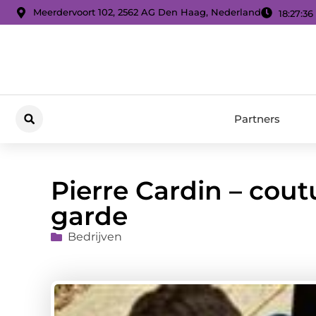
Meerdervoort 102, 2562 AG Den Haag, Nederland
18:27:38
Partners
Pierre Cardin – cout
garde
Bedrijven