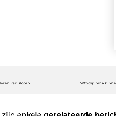
leren van sloten
Wft-diploma binnen
 zijn enkele
gerelateerde beric