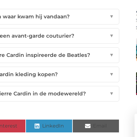
n waar kwam hij vandaan?
▼
een avant-garde couturier?
▼
e Cardin inspireerde de Beatles?
▼
Cardin kleding kopen?
▼
Pierre Cardin in de modewereld?
▼
nterest
LinkedIn
Email