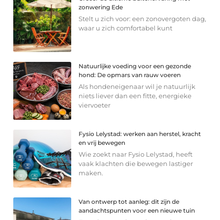
zonwering Ede
Stelt u zich voor: een zonovergoten dag,
waar u zich comfortabel kunt
Natuurlijke voeding voor een gezonde
hond: De opmars van rauw voeren
Als hondeneigenaar wil je natuurlijk
niets liever dan een fitte, energieke
viervoeter
Fysio Lelystad: werken aan herstel, kracht
en vrij bewegen
Wie zoekt naar Fysio Lelystad, heeft
vaak klachten die bewegen lastiger
maken.
Van ontwerp tot aanleg: dit zijn de
aandachtspunten voor een nieuwe tuin