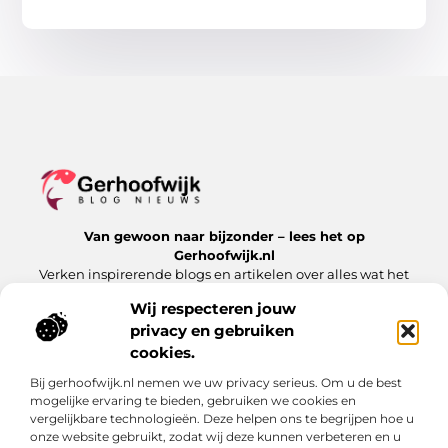
Van gewoon naar bijzonder – lees het op
Gerhoofwijk.nl
Verken inspirerende blogs en artikelen over alles wat het
dagelijks leven te bieden heeft.
Wij respecteren jouw
privacy en gebruiken
Bericht categorie
cookies.
Bij gerhoofwijk.nl nemen we uw privacy serieus. Om u de best
mogelijke ervaring te bieden, gebruiken we cookies en
Onze informatie
vergelijkbare technologieën. Deze helpen ons te begrijpen hoe u
onze website gebruikt, zodat wij deze kunnen verbeteren en u
Goede backlinks: de stille kracht achter succesvolle websites
Verdien geld met je website: meer dan alleen een digitale visitekaart