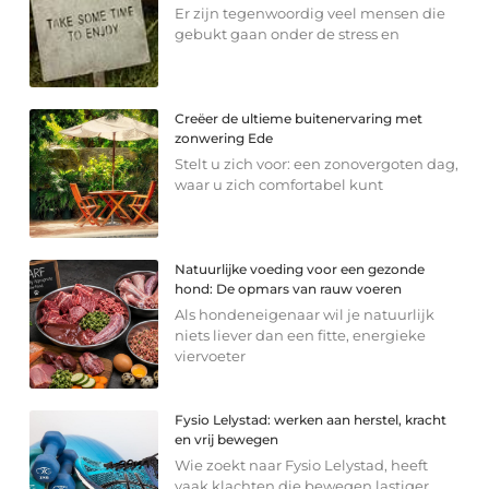
Er zijn tegenwoordig veel mensen die
gebukt gaan onder de stress en
Creëer de ultieme buitenervaring met
zonwering Ede
Stelt u zich voor: een zonovergoten dag,
waar u zich comfortabel kunt
Natuurlijke voeding voor een gezonde
hond: De opmars van rauw voeren
Als hondeneigenaar wil je natuurlijk
niets liever dan een fitte, energieke
viervoeter
Fysio Lelystad: werken aan herstel, kracht
en vrij bewegen
Wie zoekt naar Fysio Lelystad, heeft
vaak klachten die bewegen lastiger