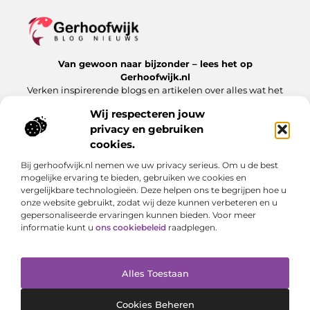
Van gewoon naar bijzonder – lees het op
Gerhoofwijk.nl
Verken inspirerende blogs en artikelen over alles wat het
dagelijks leven te bieden heeft.
Wij respecteren jouw
privacy en gebruiken
Bericht categorie
cookies.
Bij gerhoofwijk.nl nemen we uw privacy serieus. Om u de best
mogelijke ervaring te bieden, gebruiken we cookies en
Onze informatie
vergelijkbare technologieën. Deze helpen ons te begrijpen hoe u
onze website gebruikt, zodat wij deze kunnen verbeteren en u
Goede backlinks: de stille kracht achter succesvolle websites
Verdien geld met je website: meer dan alleen een digitale visitekaart
gepersonaliseerde ervaringen kunnen bieden. Voor meer
informatie kunt u
ons cookiebeleid
raadplegen.
Alles Toestaan
Website index
Cookiebeleid (EU)
@2025 www.gerhoofwijk.nl. All Right Reserved.
Cookies Beheren