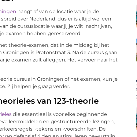
oningen
hangt af van de locatie waar je de
rspreid over Nederland, dus er is altijd wel een
van de cursuslocatie waar jij je wilt inschrijven,
e je examen hebben gereserveerd.
het theorie-examen, dat in de middag bij het
n Groningen is Protonstraat 3. Na de cursus gaan
r je examen zult afleggen. Het vervoer naar het
heorie cursus in Groningen of het examen, kun je
. Zij helpen je graag verder.
eorieles van 123-theorie
ieles
die essentieel is voor elke beginnende
eve leermiddelen en gestructureerde lezingen,
rkeersregels, -tekens en -voorschriften. De
 van defensief rijden en stimuleren bewustzijn