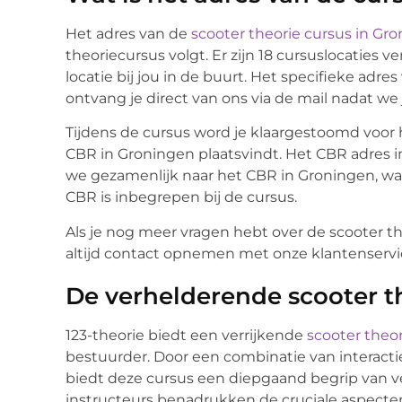
Het adres van de
scooter theorie cursus in Gr
theoriecursus volgt. Er zijn 18 cursuslocaties ve
locatie bij jou in de buurt. Het specifieke adres 
ontvang je direct van ons via de mail nadat w
Tijdens de cursus word je klaargestoomd voor 
CBR in Groningen plaatsvindt. Het CBR adres i
we gezamenlijk naar het CBR in Groningen, waa
CBR is inbegrepen bij de cursus.
Als je nog meer vragen hebt over de scooter t
altijd contact opnemen met onze klantenservice
De verhelderende scooter th
123-theorie biedt een verrijkende
scooter theor
bestuurder. Door een combinatie van interacti
biedt deze cursus een diepgaand begrip van ve
instructeurs benadrukken de cruciale aspecten