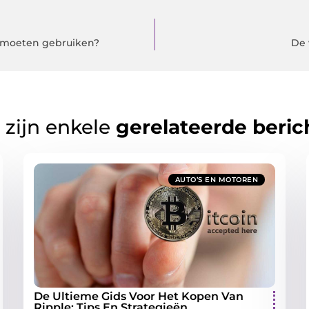
t moeten gebruiken?
De 
 zijn enkele
gerelateerde beric
AUTO’S EN MOTOREN
De Ultieme Gids Voor Het Kopen Van
Ripple: Tips En Strategieën