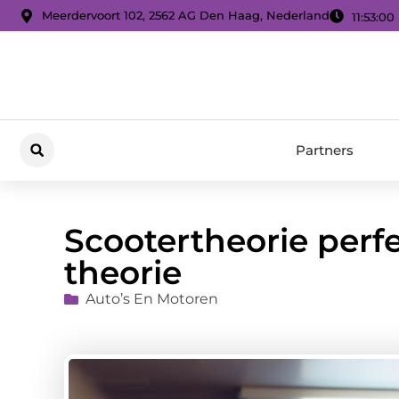
Meerdervoort 102, 2562 AG Den Haag, Nederland
11:53:01
Partners
Scootertheorie perf
theorie
Auto’s En Motoren