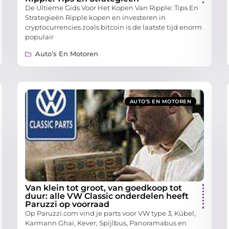
De Ultieme Gids Voor Het Kopen Van Ripple: Tips En
Strategieën Ripple kopen en investeren in
cryptocurrencies zoals bitcoin is de laatste tijd enorm
populair
Auto’s En Motoren
AUTO’S EN MOTOREN
Van klein tot groot, van goedkoop tot
duur: alle VW Classic onderdelen heeft
Paruzzi op voorraad
Op Paruzzi.com vind je parts voor VW type 3, Kübel,
Karmann Ghai, Kever, Spijlbus, Panoramabus en