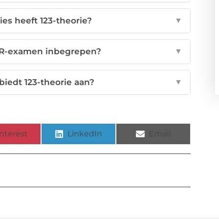
es heeft 123-theorie?
▼
CBR-examen inbegrepen?
▼
biedt 123-theorie aan?
▼
nterest
LinkedIn
Email