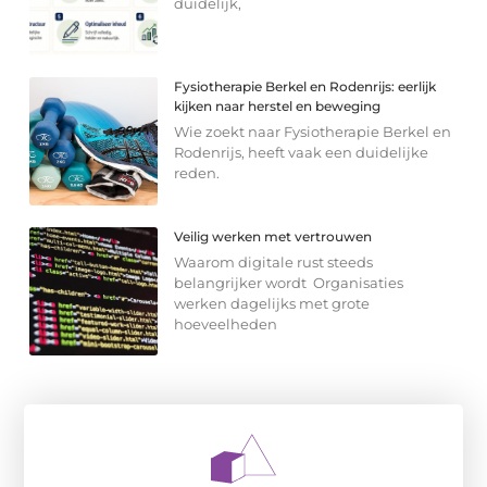
duidelijk,
Fysiotherapie Berkel en Rodenrijs: eerlijk
kijken naar herstel en beweging
Wie zoekt naar Fysiotherapie Berkel en
Rodenrijs, heeft vaak een duidelijke
reden.
Veilig werken met vertrouwen
Waarom digitale rust steeds
belangrijker wordt Organisaties
werken dagelijks met grote
hoeveelheden