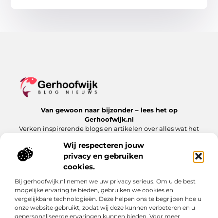
Van gewoon naar bijzonder – lees het op
Gerhoofwijk.nl
Verken inspirerende blogs en artikelen over alles wat het
dagelijks leven te bieden heeft.
Wij respecteren jouw
privacy en gebruiken
Bericht categorie
cookies.
Bij gerhoofwijk.nl nemen we uw privacy serieus. Om u de best
mogelijke ervaring te bieden, gebruiken we cookies en
Onze informatie
vergelijkbare technologieën. Deze helpen ons te begrijpen hoe u
onze website gebruikt, zodat wij deze kunnen verbeteren en u
Goede backlinks: de stille kracht achter succesvolle websites
Verdien geld met je website: meer dan alleen een digitale visitekaart
gepersonaliseerde ervaringen kunnen bieden. Voor meer