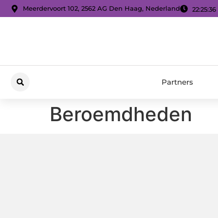
Meerdervoort 102, 2562 AG Den Haag, Nederland
22:25:36
Partners
Beroemdheden