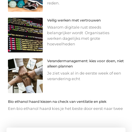
reden.
Veilig werken met vertrouwen
Waarom digitale rust steeds
belangrijker wordt Organisaties
werken dagelijks met grote
hoeveelheden
Verandermanagement: kies voor doen, niet
alleen plannen
Je ziet vaak al in de eerste week of een
verandering echt
Bio ethanol haard kiezen na check van ventilatie en plek
Een bio ethanol haard kies je het beste door eerst naar twee