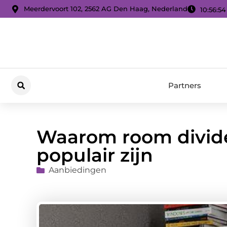
Meerdervoort 102, 2562 AG Den Haag, Nederland
10:56:55
Partners
Waarom room divid
populair zijn
Aanbiedingen