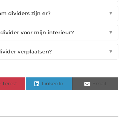
m dividers zijn er?
▼
divider voor mijn interieur?
▼
ivider verplaatsen?
▼
nterest
LinkedIn
Email