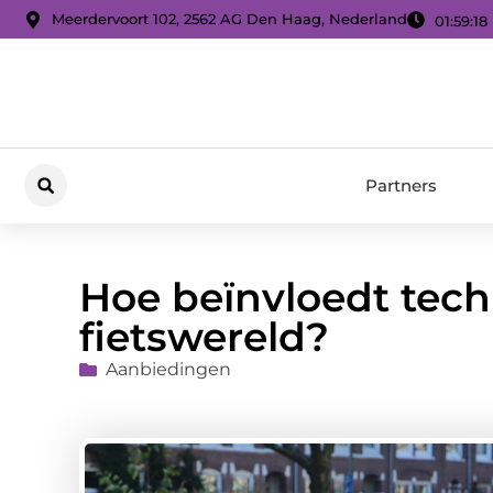
Meerdervoort 102, 2562 AG Den Haag, Nederland
01:59:19
Partners
Hoe beïnvloedt tech
fietswereld?
Aanbiedingen