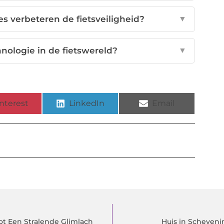
s verbeteren de fietsveiligheid?
▼
nologie in de fietswereld?
▼
nterest
LinkedIn
Email
Tot Een Stralende Glimlach
Huis in Scheveni