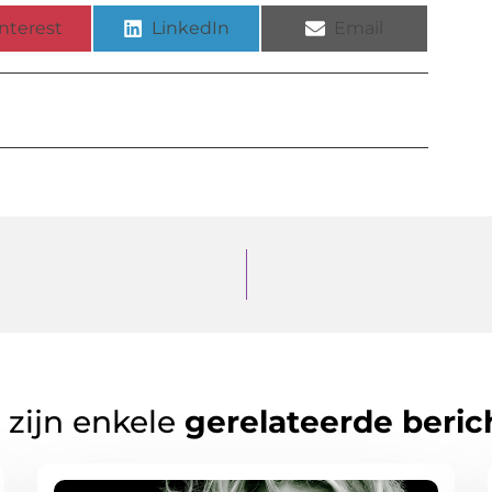
nterest
LinkedIn
Email
 zijn enkele
gerelateerde beric