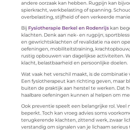
andere oorzaak kan hebben. Rugpijn kan bij
spierkracht, werkbelasting of spanning. Scho
overbelasting, stijfheid of een verkeerde man
Bij
Fysiotherapie Berkel en Rodenrijs
kan bege
klachten. Denk aan nek- en rugpijn, sportbles
en gewrichtsklachten of revalidatie na een op
oefeningen, mobiliteitstraining, krachtopbouw
rustig opbouwen van dagelijkse activiteiten. 
klacht, belastbaarheid en persoonlijke doelen.
Wat vaak het verschil maakt, is de combinatie 
Een fysiotherapeut kan richting geven, maar b
buiten de praktijk aan herstel te werken. Dat ho
haalbare oefeningen kunnen al helpen om mee
Ook preventie speelt een belangrijke rol. Vee
beperkt. Toch kan vroeg advies soms voorkome
terugkerende klachten, zittend werk, zwaar lich
verstandig om signalen van je lichaam serieus