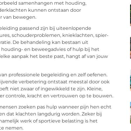
voorbeeld samenhangen met houding,
uderklachten kunnen ontstaan door
ier van bewegen.
leiding passend zijn bij uiteenlopende
sures, schouderproblemen, knieklachten, spier-
eratie. De behandeling kan bestaan uit
, houding- en beweegadvies of hulp bij het
Welke aanpak het beste past, hangt af van jouw
van professionele begeleiding en zelf oefenen.
lijvende verbetering ontstaat meestal door ook
eft niet zwaar of ingewikkeld te zijn. Kleine,
r controle, kracht en vertrouwen op te bouwen.
l mensen zoeken pas hulp wanneer pijn hen echt
n dat klachten langdurig worden. Zeker bij
amelijk werk of sportieve belasting is het
 te nemen.