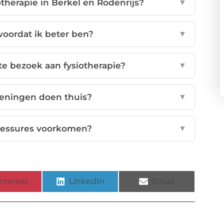
therapie in Berkel en Rodenrijs?
▼
voordat ik beter ben?
▼
te bezoek aan fysiotherapie?
▼
feningen doen thuis?
▼
blessures voorkomen?
▼
nterest
LinkedIn
Email