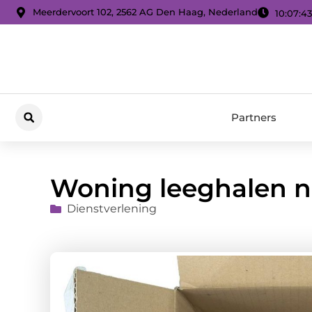
Meerdervoort 102, 2562 AG Den Haag, Nederland
10:07:45
Partners
Woning leeghalen na
Dienstverlening