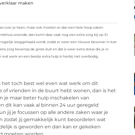
everklaar maken
ies over je heen, maar ook moeten er dan een hele hoop zaken
tehuis woonde, dan komt daar vaak nog een extra zorg bij op. Er
 mogelijk leeggehaald wordt, zodat er weer een nieuwe bewoner in kan
xtra zorg bovenop de grote bult en dat is weer extra stress die je in
 wat werk en een beetje extra hulp is hierbij niet overbodig.
is het toch best wel even wat werk om dit
ie of vrienden in de buurt hebt wonen, dan is het
un je maar beter hulp inschakelen van
 en dit kan vaak al binnen 24 uur geregeld
n jij je focussen op alle andere zaken waar je
en zodat jij gemakkelijk kunt beoordelen wat
elijk is geworden en dan kan er gekeken
eld moeten worden.