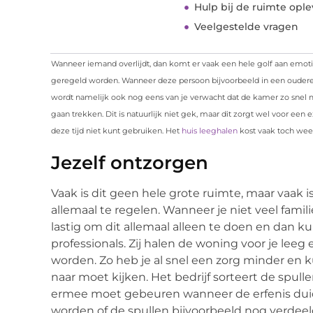
Hulp bij de ruimte opl
Veelgestelde vragen
Wanneer iemand overlijdt, dan komt er vaak een hele golf aan emot
geregeld worden. Wanneer deze persoon bijvoorbeeld in een ouderen
wordt namelijk ook nog eens van je verwacht dat de kamer zo snel
gaan trekken. Dit is natuurlijk niet gek, maar dit zorgt wel voor een e
deze tijd niet kunt gebruiken. Het
huis leeghalen
kost vaak toch weer
Jezelf ontzorgen
Vaak is dit geen hele grote ruimte, maar vaak 
allemaal te regelen. Wanneer je niet veel famil
lastig om dit allemaal alleen te doen en dan k
professionals. Zij halen de woning voor je leeg
worden. Zo heb je al snel een zorg minder en ku
naar moet kijken. Het bedrijf sorteert de spull
ermee moet gebeuren wanneer de erfenis duid
worden of de spullen bijvoorbeeld nog verde