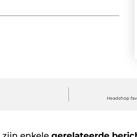
Headshop favo
 zijn enkele
gerelateerde beric