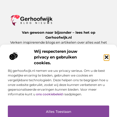
Van gewoon naar bijzonder – lees het op
Gerhoofwijk.nl
Verken inspirerende blogs en artikelen over alles wat het
dagelijks leven te bieden heeft.
Wij respecteren jouw
privacy en gebruiken
Bericht categorie
cookies.
Bij gerhoofwijk.nl nemen we uw privacy serieus. Om u de best
mogelijke ervaring te bieden, gebruiken we cookies en
Onze informatie
vergelijkbare technologieën. Deze helpen ons te begrijpen hoe u
onze website gebruikt, zodat wij deze kunnen verbeteren en u
Goede backlinks: de stille kracht achter succesvolle websites
Verdien geld met je website: meer dan alleen een digitale visitekaart
gepersonaliseerde ervaringen kunnen bieden. Voor meer
informatie kunt u
ons cookiebeleid
raadplegen.
Alles Toestaan
Website index
Cookiebeleid (EU)