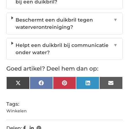
bij een duikbril?
Beschermt een duikbril tegen
▼
waterverontreiniging?
Helpt een duikbril bij communicatie
▼
onder water?
Goed artikel? Deel hem dan op:
X
Facebook
Pinterest
LinkedIn
Email
(Twitter)
Tags:
Winkelen
Delen: