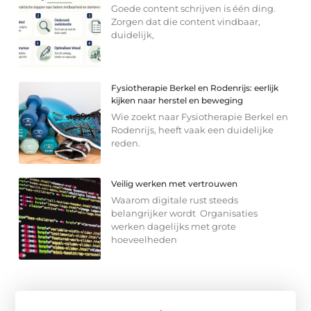
Goede content schrijven is één ding.
Zorgen dat die content vindbaar,
duidelijk,
Fysiotherapie Berkel en Rodenrijs: eerlijk
kijken naar herstel en beweging
Wie zoekt naar Fysiotherapie Berkel en
Rodenrijs, heeft vaak een duidelijke
reden.
Veilig werken met vertrouwen
Waarom digitale rust steeds
belangrijker wordt Organisaties
werken dagelijks met grote
hoeveelheden