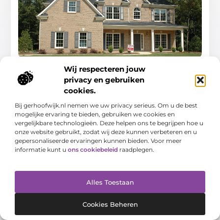
Vind de Perfecte Notaris in Zwolle voor al je
Wij respecteren jouw
Juridische Behoeften
Het vinden van de juiste notaris voor jouw specifieke
privacy en gebruiken
behoeften kan een uitdaging zijn, vooral als je niet
cookies.
bekend bent met de nuances van het
Bij gerhoofwijk.nl nemen we uw privacy serieus. Om u de best
Aanbiedingen
mogelijke ervaring te bieden, gebruiken we cookies en
vergelijkbare technologieën. Deze helpen ons te begrijpen hoe u
onze website gebruikt, zodat wij deze kunnen verbeteren en u
gepersonaliseerde ervaringen kunnen bieden. Voor meer
informatie kunt u
ons cookiebeleid
raadplegen.
AANBIEDINGEN
Alles Toestaan
Cookies Beheren