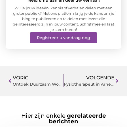
Meld u nu aan en deel uw verhaal!
Wil je jouw ideeën, kennis of verhalen delen met een
groter publiek? Met ons platform krijg je de kans om je
blog te publiceren en te delen met lezers die
geïnteresseerd zijn in jouw content. Schrijf mee en laat
je stem horen!
Registreer u vandaag nog
VORIG
VOLGENDE
Ontdek Duurzaam Wonen met de Dumpstore in Purmerend
Fysiotherapeut in Arnemuiden: Professionele Zorg voor Herstel
Hier zijn enkele
gerelateerde
berichten