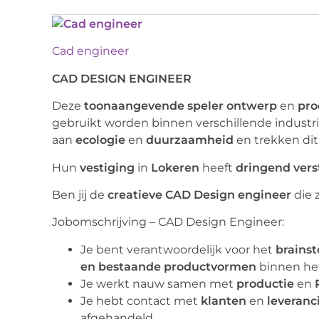
Cad engineer
CAD DESIGN ENGINEER
Deze
toonaangevende
speler
ontwerp
en
pro
gebruikt worden binnen verschillende industr
aan
ecologie
en
duurzaamheid
en trekken dit
Hun
vestiging
in
Lokeren
heeft
dringend
vers
Ben jij de
creatieve CAD Design engineer
die 
Jobomschrijving – CAD Design Engineer:
Je bent verantwoordelijk voor het
brains
en bestaande
productvormen
binnen he
Je werkt nauw samen met
productie
en
Je hebt contact met
klanten
en
leveranc
afgehandeld