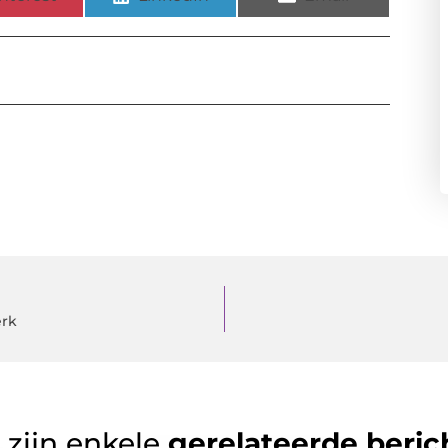
erk
 zijn enkele
gerelateerde beric