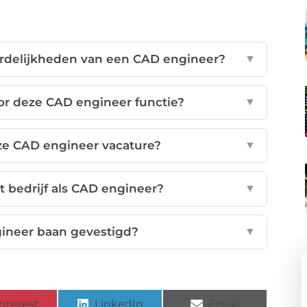
ordelijkheden van een CAD engineer?
▼
oor deze CAD engineer functie?
▼
eze CAD engineer vacature?
▼
 bedrijf als CAD engineer?
▼
ineer baan gevestigd?
▼
nterest
LinkedIn
Email