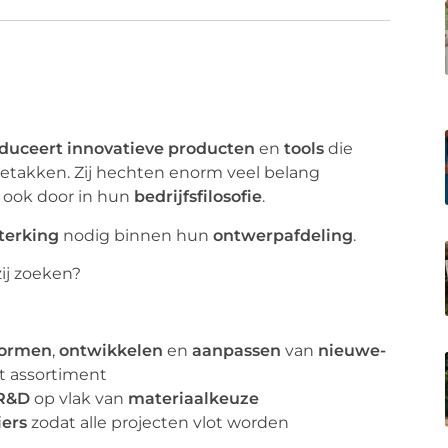
duceert
innovatieve
producten
en
tools
die
ietakken. Zij hechten enorm veel belang
 ook door in hun
bedrijfsfilosofie
.
terking
nodig binnen hun
ontwerpafdeling
.
zij zoeken?
tormen
,
ontwikkelen
en
aanpassen
van
nieuwe-
t assortiment
R&D
op vlak van
materiaalkeuze
iers
zodat alle projecten vlot worden