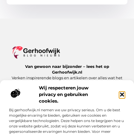
Van gewoon naar bijzonder – lees het op
Gerhoofwijk.nl
Verken inspirerende blogs en artikelen over alles wat het
dagelijks leven te bieden heeft.
Wij respecteren jouw
privacy en gebruiken
Bericht categorie
cookies.
Bij gerhoofwijk.nl nemen we uw privacy serieus. Om u de best
mogelijke ervaring te bieden, gebruiken we cookies en
Onze informatie
vergelijkbare technologieën. Deze helpen ons te begrijpen hoe u
onze website gebruikt, zodat wij deze kunnen verbeteren en u
Goede backlinks: de stille kracht achter succesvolle websites
Verdien geld met je website: meer dan alleen een digitale visitekaart
gepersonaliseerde ervaringen kunnen bieden. Voor meer