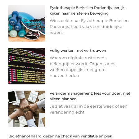
Fysiotherapie Berkel en Rodenrijs: eerlijk
kijken naar herstel en beweging
Wie zoekt naar Fysiotherapie Berkel en
Rodenrijs, heeft vaak een duidelijke
reden.
Veilig werken met vertrouwen
Waarom digitale rust steeds
belangrijker wordt Organisaties
werken dagelijks met grote
hoeveelheden
Verandermanagement: kies voor doen, niet
alleen plannen
Je ziet vaak al in de eerste week of een
verandering echt
Bio ethanol haard kiezen na check van ventilatie en plek