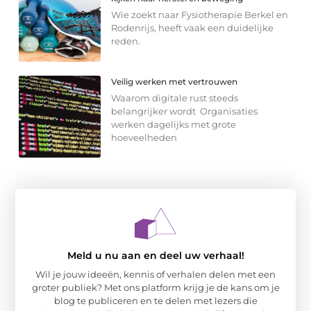
Wie zoekt naar Fysiotherapie Berkel en
Rodenrijs, heeft vaak een duidelijke
reden.
Veilig werken met vertrouwen
Waarom digitale rust steeds
belangrijker wordt Organisaties
werken dagelijks met grote
hoeveelheden
Meld u nu aan en deel uw verhaal!
Wil je jouw ideeën, kennis of verhalen delen met een
groter publiek? Met ons platform krijg je de kans om je
blog te publiceren en te delen met lezers die