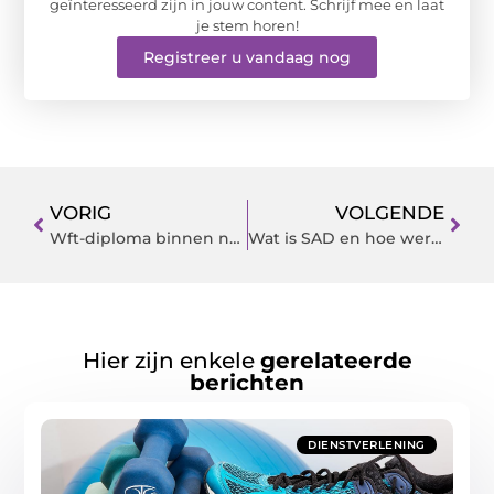
geïnteresseerd zijn in jouw content. Schrijf mee en laat
je stem horen!
Registreer u vandaag nog
VORIG
VOLGENDE
Wft-diploma binnen no-time behalen? Kies voor Financieel Hoffelijk
Wat is SAD en hoe werken daglichtlampen? Slaapwijsheid zocht het voor je uit!
Hier zijn enkele
gerelateerde
berichten
DIENSTVERLENING