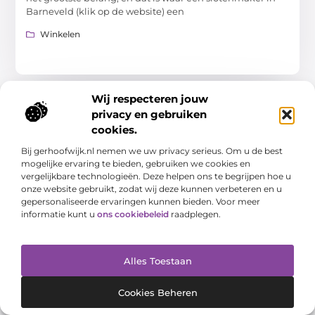
Barneveld (klik op de website) een
Winkelen
Wij respecteren jouw
privacy en gebruiken
WINKELEN
cookies.
Bij gerhoofwijk.nl nemen we uw privacy serieus. Om u de best
mogelijke ervaring te bieden, gebruiken we cookies en
vergelijkbare technologieën. Deze helpen ons te begrijpen hoe u
onze website gebruikt, zodat wij deze kunnen verbeteren en u
gepersonaliseerde ervaringen kunnen bieden. Voor meer
Ontdek de slijterij in Goes en geniet van
informatie kunt u
ons cookiebeleid
raadplegen.
uitzonderlijke dranken
Welkom bij de slijterij in Goes (goesgids.nl), een paradijs
voor lokale bewoners, toeristen en liefhebbers van sterke
Alles Toestaan
drank. Deze slijterij is een bron van trots
Winkelen
Cookies Beheren